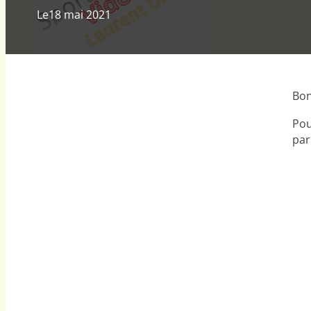
Le
18 mai 2021
Bon
Pou
par